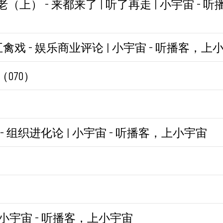
老（上） - 来都来了 | 听了再走 | 小宇宙 -
缺信号」反应强烈。
、hack稀缺性（限时促销、仅剩x件、联名款）
戏 - 娱乐商业评论 | 小宇宙 - 听播客，上
（070）
得很高很高了，飘在空中，大家喊她，她听不见也不
 组织进化论 | 小宇宙 - 听播客，上小宇宙
会很痛的。”
。
哪里有趣。
我们生活和工作的最大敌人，也是破坏我们幸福感
 | 小宇宙 - 听播客，上小宇宙