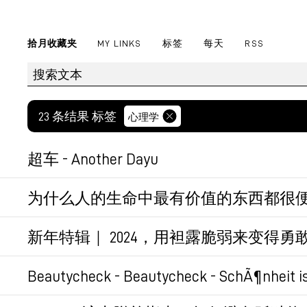
拾月收藏夹
MY LINKS
标签
每天
RSS
23 条结果 标签
心理学
超车 - Another Dayu
因为车多了，因为有锚点了，因为有比较了，
为什么人的生命中最有价值的东西都很
就又是个鸡汤。
永久链接
新年特辑｜ 2024，用袒露脆弱来变得勇敢 
但我太健忘，需要鸡汤不断的灌。
深度交流真好。
Beautycheck - Beautycheck - SchÃ¶nheit i
经济逻辑：稀缺性决定价格
有趣的网站，美貌虽然有主观性，但其实是有
永久链接