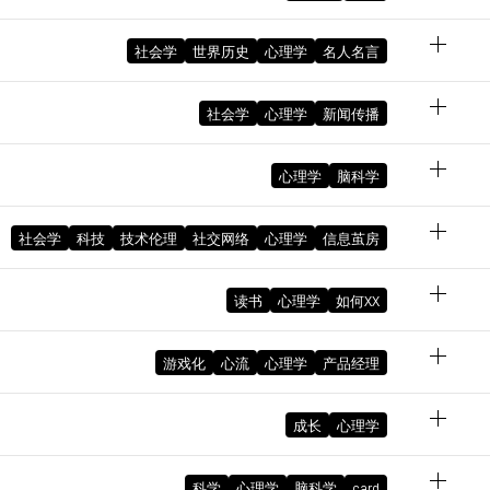
解释，
社会学
世界历史
心理学
名人名言
：全身
社会学
心理学
新闻传播
August 3, 2023 09:21:32 PM GMT+08:00
心绪
d are
心理学
脑科学
自
，社
品设计
社会学
科技
技术伦理
社交网络
心理学
信息茧房
August 14, 2023 09:43:09 AM GMT+08:00
社会
读书
心理学
如何XX
人们总
January 16, 2023 10:00:01 PM GMT+08:00
January 21, 2023 10:38:04 AM GMT+08:00
互联
游戏化
心流
心理学
产品经理
January 24, 2023 12:51:55 PM GMT+08:00
January 6, 2023 10:20:39 AM GMT+08:00
成长
心理学
遍现状
本，
一
January 4, 2023 09:19:20 AM GMT+08:00
科学
心理学
脑科学
card