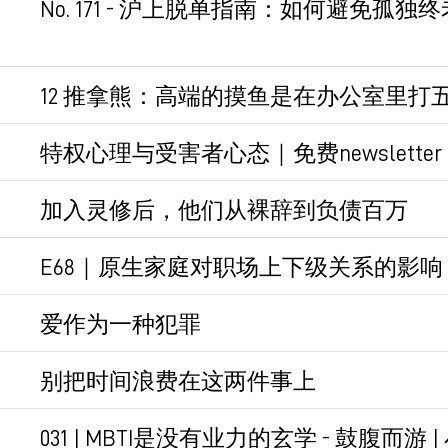
No. 171 - 沪上脱单指南：如何避免孤独终
神经漏洞：多巴胺系统对「意外之喜」和「稀
商业叙事：讲故事（钻石恒久远，一颗永流传）
罗兰米勒的《亲密关系》中提到的。
有一点启发，但更期待下一期。
12 推拿熊：高端的摸鱼是在办公室里打五禽
永久链接
永久链接
推拿熊是个有趣的人。
永久链接
特权心理与受害者心态｜免费newsletter
上班8小时，摸鱼4小时，时薪就翻倍。
entitlement + victimhood
加入灵修后，他们从裸辞到负债百万
有点经典。
永久链接
“就像一个坐着热气球飘离地面的人，已经飞
E68｜原生家庭对职场上下级关系的影响 -
见。她不敢往下看，因为想要回到地面的话，
最近看了好多关于少数暴政的内容。
归因不归罪。
爱作为一种犯罪
改变认知很难，先改变行动，先改变小的行动
永久链接
永久链接
一个小故事，还蛮的趣的，但又说不上来哪里
行为心理学。
别把时间浪费在这两件事上
对过去的后悔，以及对未来的担忧，正是影响
永久链接
永久链接
031 | MBTI是没有业力的玄学 - 鼓腹而游