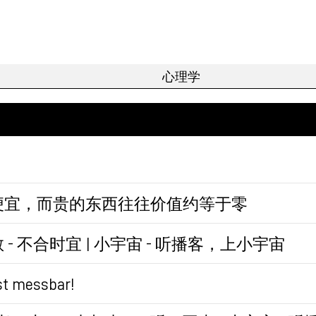
所以会更想超车。
便宜，而贵的东西往往价值约等于零
- 不合时宜 | 小宇宙 - 听播客，上小宇宙
st messbar!
普遍性的，可被测量。