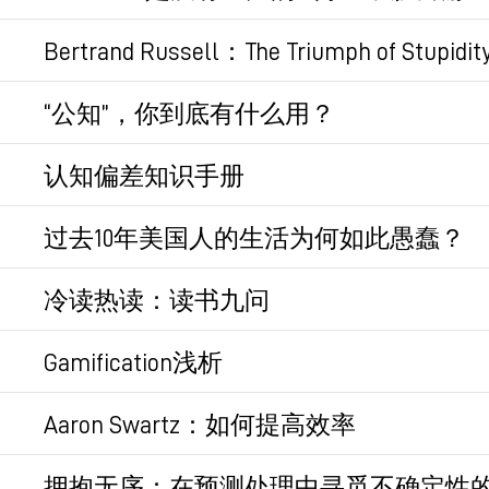
凶。
E人和I人，很久以前应该也听过这个词，但
Bertrand Russell：The Triumph of Stupidit
在每天的日常生活中，最好的状态是什么？
都不知道是什么。
罗素1933年5月10日发表的《The Triumph of
“公知”，你到底有什么用？
你可能会有很多回答，但有一个答案可能是特
永久链接
心地投入在手头所做的事情上，沉浸在它所带给
其中有句话常被引用：
The fundamental cause o
共有知识（mutual knowledge）：大
认知偏差知识手册
一片宁静，不烦恼，不忧虑，不匆忙，也不操
cocksure while the intelligent are full of doubt
公共知识（common knowledge）：
信，而聪明人充满怀疑。）
这是一个飞书文档，收集了67种认知偏差并
会合作的基础）
过去10年美国人的生活为何如此愚蠢？
永久链接
中。
1933年正是希特勒就任德国总理之时，这里的T
需要把共有知识转化为公共知识，也需要不断
本文作者乔纳森·海特（Jonathan Haid
冷读热读：读书九问
系统方面均有深刻的洞见（国内出版过他的《
永久链接
愚蠢的人盲目自信，聪明人充满怀疑在心理学
永久链接
阳志平关于读书的建议。
是坚持“我对你错”》）。仔细阅读完今天这篇
Gamification浅析
网而诞生的社交媒体，是如何一步步依靠技术底
永久链接
以心流和即时反馈为核心设计的游戏化玩法，
永久链接
Aaron Swartz：如何提高效率
虽然作者的叙事着重于美国意识形态下的互联
——互联网正在加剧放大、叠加人们的对立情
效率的真正秘密在于“聆听自己”，在你饿的时
永久链接
拥抱无序：在预测处理中寻觅不确定性