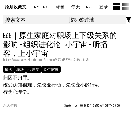
拾月收藏夹
MY LINKS
标签
每天
RSS
登录
E68｜原生家庭对职场上下级关系的
影响 - 组织进化论 | 小宇宙 - 听播
客，上小宇宙
https://www.xiaoyuzhoufm.com/episode/6512fd3819dde7bf6aa0a47d
播客
职场
心理学
原生家庭
归因不归罪。
改变认知很难，先改变行动，先改变小的行动。
行为心理学。
永久链接
September 30, 2023 11:34:53 AM GMT+08:00