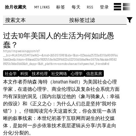
拾月收藏夹
MY LINKS
标签
每天
RSS
登录
过去10年美国人的生活为何如此愚
蠢？
https://mp.weixin.qq.com/s?
__biz=MzA5MzE5MTUwNQ==&mid=2650515981&idx=1&sn=023ea4a25733a8310a9009744
56dd2ee&chksm=886ea633bf192f2558e8d239168234022130d06fad9ee0875fa766c6de89382
8925b7dda0b60&dt_dapp=1&dt_platform=com.douban.activity.wechat_friends#rd
社会学
科技
技术伦理
社交网络
心理学
信息茧房
本文作者乔纳森·海特（Jonathan Haidt）为美国社会心理
学家，在道德心理学、商业伦理以及复杂社会系统方面
均有深刻的洞见（国内出版过他的《象与骑象人：幸福
的假设》和《正义之心：为什么人们总是坚持“我对你
错”》）。仔细阅读完今天这篇长文，你会发现一条清
晰的叙事线索：本世纪初基于互联网而诞生的社交媒
体，是如何一步步依靠技术底层逻辑从分享/共享走向
分化/分裂的。