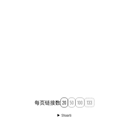
这篇长文写于2019年，常读常新。
为互联网的中心化。
写的，据说当年引起非常广泛的讨论。
错”》）。仔细阅读完今天这篇长文，你会发现一条清
群组中交流真实的想法。公共平台仍然会用，但更多是
心理学
社会学
习惯
技术伦理
清单
科技
晰的叙事线索：本世纪初基于互联网而诞生的社交媒
一种表演和经营，而非交流。
大量的引用，可作为资源清单。
永久链接
January 4, 2023 08:52:07 AM GMT+08:00
永久链接
January 11, 2023 08:42:30 AM GMT+08:00
永久链接
January 5, 2023 01:12:37 PM GMT+08:00
体，是如何一步步依靠技术底层逻辑从分享/共享走向
分化/分裂的。
永久链接
January 15, 2023 10:29:54 AM GMT+08:00
永久链接
December 13, 2022 01:41:40 PM GMT+08:00
虽然作者的叙事着重于美国意识形态下的互联网媒体社
会，但某种意义上，这也是一个全球的普遍现状——互
联网正在加剧放大、叠加人们的对立情绪，引发更多的
恶意与仇恨，进而增加冗余的沟通成本，影响公权机构
的政策制定。
这样的好文章，10W不到的阅读，已经说明问题了。
永久链接
January 10, 2023 09:16:39 AM GMT+08:00
每页链接数
20
50
100
Shaarli