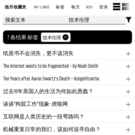
拾月收藏夹
MY LINKS
标签
每天
RSS
登录
7 条结果 标签
技术伦理
纸质书不会消失，更不该消失
电子书
技术伦理
The internet wants to be fragmented - by Noah Smith
线上电子书会下线，会被删减。
英语
社交网络
去中心化
技术伦理
Ten Years after Aaron Swartz‘s Death – Insignificantia
这也是我买纸质书或下载离线电子书的原因。
"15 years ago, the internet was an escape from the real world. Now
互联网
技术伦理
知识共享
过去10年美国人的生活为何如此愚蠢？
the real world is an escape from the internet."——这句总结很
永久链接
August 12, 2023 11:22:22 PM GMT+08:00
Aaron Swartz竟然已经逝世10年了。
真实。
社会学
科技
技术伦理
社交网络
心理学
信息茧房
谈谈“狗屁工作”现象-虎嗅网
有个纪录片《
互联网之子
》讲述他的故事，很喜欢。
本文作者乔纳森·海特（Jonathan Haidt）为美国社会心理
越大型的中心化平台问题很多，事实上数据上看年轻人
读书
技术伦理
社会学
职场
互联网是人类历史的一段弯路吗？
学家，在道德心理学、商业伦理以及复杂社会系统方面
也不爱用了。将会有越来越多的交流在碎片化社区。碎
本文从Aaron出发，介绍了他的一些互联网/知识传播的
从马伯庸的
年度书单
中知道《毫无意义的工作》这本
均有深刻的洞见（国内出版过他的《象与骑象人：幸福
片化社区并不意味着「技术上的去中心化」，它可以是
互联网
技术伦理
历史
社会学
理念，以及当下互联网的问题，并将这些问题部分归因
机械重复日常的我们，该如何追寻自由？
书，准备读读，又从序言中知道作者这篇文章，2013年
的假设》和《正义之心：为什么人们总是坚持“我对你
微信群、Telegram聊。总之，人们会更愿意在一个小的