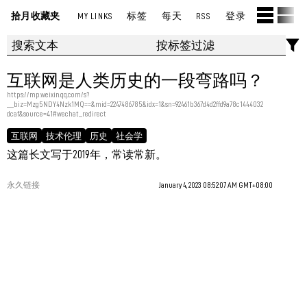
拾月收藏夹
MY LINKS
标签
每天
RSS
登录
互联网是人类历史的一段弯路吗？
https://mp.weixin.qq.com/s?
__biz=Mzg5NDY4Nzk1MQ==&mid=2247486785&idx=1&sn=92461b367d4d2ffd9a78c1444032
dcaf&source=41#wechat_redirect
互联网
技术伦理
历史
社会学
这篇长文写于2019年，常读常新。
永久链接
January 4, 2023 08:52:07 AM GMT+08:00