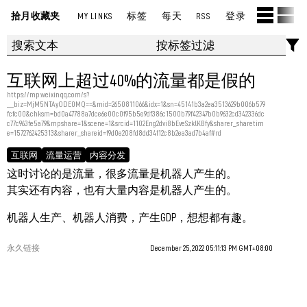
拾月收藏夹
MY LINKS
标签
每天
RSS
登录
互联网上超过40%的流量都是假的
https://mp.weixin.qq.com/s?
__biz=MjM5NTAyODE0MQ==&mid=2650811066&idx=1&sn=45141b3a2ea3513629b006b579
fcfc00&chksm=bd0a47788a7dce6e00c0f95b5e9df386c1500b79f42347b0b9632cd342336dc
c77c963fe5a79&mpshare=1&scene=1&srcid=1102Eng2dvi8bEveSzklKBfy&sharer_sharetim
e=1572762425313&sharer_shareid=f9d0e208fd8dd34f12c8b2ea3ad7b4af#rd
互联网
流量运营
内容分发
这时讨论的是流量，很多流量是机器人产生的。
其实还有内容，也有大量内容是机器人产生的。
机器人生产、机器人消费，产生GDP，想想都有趣。
永久链接
December 25, 2022 05:11:13 PM GMT+08:00