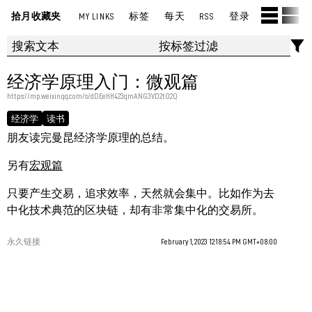
拾月收藏夹
MY LINKS
标签
每天
RSS
登录
经济学原理入门：微观篇
https://mp.weixin.qq.com/s/dDEeHH423qmANG3VD2tO2Q
经济学
读书
朋友读完曼昆经济学原理的总结。
另有
宏观篇
只要产生交易，追求效率，天然就会集中。比如作为去
中化技术典范的区块链，却有非常集中化的交易所。
永久链接
February 1, 2023 12:18:54 PM GMT+08:00