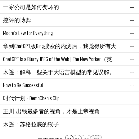
非常同意文章最后的观点。
been diagnosed with cancer: "No man ever said on his deathbed I
少。
管理学
Google
微软
互联网
危机
type:article
永久链接
March 12, 2023 08:04:07 PM GMT+08:00
一家公司是如何变坏的
wish I had spent more time in the office." Don't ever forget the
我一直觉得区块链不是web3或说数据所有权最佳解决方
最近Google遇到危机，这是前员工（创业被Google收购）
1、ill-structured domain（结构不良领域）：指概念的实例
words my father sent me on a postcard last year: "If you win the rat
管理学
时事新闻
type:article
控评的博弈
案。
对Google当下管理环境的评论，该员工也曾在微软工作
高度可变，人们在处理该领域具体案例时，无法套用一
race, you're still a rat." Or what John Lennon wrote before he was
发现木遥把博客的文章清理了，只留下少数文章，还好
十来年。
个简单的模式，往往需要具体问题具体对待。比如医学
gunned down in the driveway of the Dakota: "Life is what happens
平台经济
社会现象
社会学
type:article
把数据永久的固化在区块链上是一件反人性的事情，对
Moore's Law for Everything
这篇还在。
领域的「心脏病」，它是一个概念，也有基础的逻辑但
while you are busy making other plans."
讲真，看维舟的文章总让人有些不舒服，大概就是把那
数据的所有权应该包括对数据可见范围的控制和对数据
有一句热门高亮：
又无法统一为一种模式，具体到某一个病例时，要具体
人工智能
社会学
科幻片
type:article
拿到ChatGPT版Bing搜索的内测后，我觉得所有大厂都该慌了。
没记错的话，这是木遥在百度魏则西事件后写的，百度
层我隐约知道的窗户纸给捅破了，点出我们文化中不那
的删除权。而区块链上的数据原则上是无法删除的。
永远不要忘记参议员保罗·特松加斯 (Paul Tsongas) 因被诊
对待。
OpenAI CEO Sam Altman关于AI普及替代大部分人类劳动力
Everyone at every level will spend hundreds of hours preparing a
的口碑彻底崩溃了。如果你在大厂工作过，一定会对这
么好的一面。比如：
人工智能
搜索推荐
ChatGPT
type:article
断出患有癌症而决定不再竞选连任时，一位朋友曾写过
ChatGPT Is a Blurry JPEG of the Web | The New Yorker（英文）
后，关于社会制度的畅想。作者用一个独立域名放这篇
自托管才是最佳的解决之道，应该考虑如何降低自托管
single executive presentation, but it will be the most junior
篇文章产生共鸣：就一个个的员工来讲，并没有人主动
2、Cognitive Flexibility Theory（CFT，认知弹性理论）：专
应该是国内的首测，两点值得注意：
的话：“没有人在临终前说过，我希望我能在办公室多
1、结合中国人对神灵的一贯态度来理解：当神灵能实现
文章，而没有发在博客（blog.samaltman.com）内，可见
的成本，或者方便的在不同的第三方托管服务之间迁移
employee and often not even a full-time employee who is tasked
的选择作恶，但作为整体的公司却惯性的走向了恶，底
人工智能
AIGC
NLP
type:article
注结构不良领域的理论，它强调在结构不良领域案例研
木遥：解释一些关于大语言模型的常见误解。
呆些时间。 “永远不要忘记我父亲去年在明信片上寄给
我们期望时，我们对之毕恭毕敬；但当它没能做到这一
它在作者眼中的特殊性。
数据。
with helping a customer for ten minutes.
线和原则会在一次次的试探中被打破。
1、仍然是对话式问答，但Bing版ChatGPT回答时，给了数
作者把ChatGPT类比为压缩解压程序：
究的重要性。以及结构不良领域专家分析问题时，不是
我的话：“如果你赢得了老鼠赛跑，你仍然是一只老
点时，那可就别怪我不客气了。
人工智能
AIGC
NLP
type:article
How to Be Successful
据来源引用。这意味着，它很大程度上能够替代搜索引
套用某一个模式识别，而是从一组基本模式中组织出一
当AI成为主要生产力，AI又能自己再生产AI，商品成本将
结合
木遥那篇
。大厂（大型组织）的改变，还得靠最高
鼠。”或者约翰列侬在达科他州的车道上被枪杀之前写
最大的感受是：怎么能把个人在组织中的无力感，写得
永久链接
February 17, 2023 09:39:08 PM GMT+08:00
大量语料训练模型：压缩互联网上的知识
其中提到的第二个误解：「ChatGPT 是统计模型，所以
擎了，直接提供答案，但又能让你基于来源去确定答案
个临时的模式分析问题，这种灵活的方式称为adaptive
2、“做得太好”竟然是客人给差评的原因，这再讽刺不过
无限低，唯一的约束只是地球资源。世界会怎么样？作
层的改变，最好就是换人。并且，改变的过程还伴随着
的：“生活就是当你忙于制定其他计划时发生的事情。”
如此传神。——那段会议模拟，栩栩如生。
成长
职场
人物
type:article
时代计划 - DemoChen's Clip
对话框回答问题：解压互联网上的知识
它的一切认知都是来自于它的语料。」
的可靠性。
worldview（适应性世界观）。
地表明在中国社会，连评分也都是“高语境”的，隐含着
者给出了一个有点大同社会的观点，但真的如此吗？还
非常大的运气，说起来和个人的命运也没什么两样。
Twitter Thread：OpenAI的创始人Sam 19岁的他05年成立了位
2、关于纠错，非常强：
Look at the view. You'll never be disappointed.
从强生的例子来看，除了一把手的力挽狂澜，几乎没有
各种说不清楚、甚至你打破脑袋都想不到的因素。
是人口会增长至地球承受的极限，最终还是瓦解，又或
成长
英语
type:article
并且这个压缩是有损的。本文基调大致是对当下ChatGPT
王川: 出钱最多者的视角，才是上帝视角
我也有，并且当大家讨论ChatGPT的时候，经常会从这个
置服务提供商Loopt，12年4300万美元估值被收购，14年上
在最后的笔记层面，也有一个相当具有操作性的技巧：
2.1、提示ChatGPT答案可能错误时，它会尝试寻找更好的
解决之道。
者有其它可能？
本文是翻译，英文原文：
The TIME Project
。
永久链接
February 17, 2023 04:13:56 PM GMT+08:00
热浇浇冷水。
基础数学原理的角度得出「当前的AI并没有质变」的结
任YCombinator总裁，19年正式上任他和马斯克共同创立
看看风景。你永远不会失望。
围绕领域内一组概念寻找10~20个crossroad cases（十字路
3、常听人感叹说，中国真是一个复杂的市场。在这
答案，如果有更新、更准的数据，它会承认错误并返回
商业模式
投资
type:article
木遥：苏格拉底的猴子
论。
的OpenAI，也正是这年他写下了一篇博客 - how to Be
口案例），基于案例使用双链笔记把一组概念串联起
里，“复杂”的意思并不仅仅是说“丰富多样”，还指充满着
附翻译版：
万物摩尔定律
最新结果。
作者用5年的时间把1923年至2000年每一期《时代》杂志
在经济世界里，凡事从利益角度出发。
这个类比非常有意思，但仔细想想，这不会成为ChatGPT
永久链接
February 14, 2023 10:27:36 PM GMT+08:00
Successful，整理了一下他的13点分享和我的思考。
永久链接
March 6, 2023 10:25:01 AM GMT+08:00
AIGC
人工智能
科技
openai
NLP
type:article
来。并通过设置一些问题不优深化案例学习，比如两个
意料不到的陷阱，差不多就是你涉世未深刚踏上社会
2.2、但如果没有更新、更准的答案，它会坚持自己的结
读完，写的一些感想。摘两段：
的问题。
我不知道有没有质变，但给我的感受，是产生了质变。