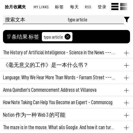
拾月收藏夹
MY LINKS
标签
每天
RSS
登录
17 条结果 标签
type:article
The History of Artificial Intelligence - Science in the News --- 人工智能的历史——新闻中的科学
type:article
《毫无意义的工作》是一本什么书？
一个非常好的人工智能历史简述，有比较多的引用来
type:article
Language: Why We Hear More Than Words - Farnam Street --- 语言：为什么我们听到的不仅仅是文字 - Farnam Street
源，发散阅读。
永久链接
March 16, 2023 11:01:44 PM GMT+08:00
type:article
Anna Quindlen's Commencement Address at Villanova
永久链接
March 23, 2023 09:51:18 PM GMT+08:00
一只音调不准的鸟，很难找到伴侣，因为他们的沟通是
type:article
成长
How Note Taking Can Help You Become an Expert - Commoncog
硬编码在基因中的，即code。
不愧是小说家写的毕业典型演讲，非常的感性。
但人的理解能力很特别，人的语言沟通，并不止于文字
笔记术
学习方法
思维
type:article
Notion 作为一种 Web 3 的可能
或声音本身，还有丰富的上下文信息、语气、用词、文
Don't ever forget what a friend once wrote Senator Paul Tsongas
一个对我来讲非常新的理论框架去理解双链笔记的价
本顺序等等。
web3
区块链
去中心化
self-host
数据安全
type:article
The maze is in the mouse. What ails Google. And how it can turn things around.
when the senator decided not to run for reelection because he'd
值。本文重点讲了下面两个概念，笔记的部分反而很