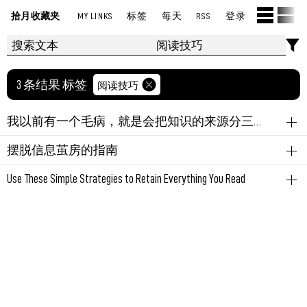
拾月收藏夹
MY LINKS
标签
每天
RSS
登录
3 条结果 标签
阅读技巧
我以前有一个毛病，就是会把知识的来源分三六九等 高等的知识 - 即刻App
来源简冬阳
内容分发
阅读技巧
信息茧房
信息输入
摆脱信息茧房的指南
我以前有一个毛病，就是会把知识的来源分三六九等
信息茧房
信息输入
阅读技巧
Use These Simple Strategies to Retain Everything You Read
高等的知识是学术专著和论文
持续性注意力焕散。
来源fs
阅读技巧
中等的知识是体系完整的高质量书籍和课程
如何阅读，非常好的文章。
下等的知识是社交媒体上发布的高质量长文
永久链接
June 21, 2024 10:47:00 PM GMT+08:00
除此之外的内容不在我「学习」的范围内
阅读的分级。大部分书不值得，还有大部分书只值得跳
读。极少数书需要精读、细读。不要追新书，读经典。
我的逻辑大概是，
越是理论化的、成体系的内容越高级
不要追求多，不要追求快。没人关心你一年读了几本
越是娱乐化的、碎片化的内容越低级