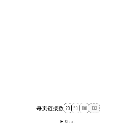
书。
后来我发现，这样的内容筛选机制对我有害无利
阅读前准备一个笔记梳理自己了解的，阅读中不断完善
这份笔记去伪存真，阅读后经常拿出来再看看。——准
因为我把学习和娱乐分得太开了，把看上去「不务正
备试试这个方法。
业」的内容通通排除在学习的范围外了
这会导致什么结果？
永久链接
June 15, 2024 05:18:22 PM GMT+08:00
我的天性是更想娱乐，不想学习的
所以在我可以自由支配的时间里，我会去娱乐，而不去
学习，
除非我某天心血来潮、意志力突然爆发
永久链接
October 9, 2025 08:10:13 PM GMT+08:00
每页链接数
20
50
100
Shaarli