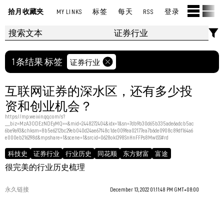
拾月收藏夹
MY LINKS
标签
每天
RSS
登录
1 条结果 标签
证券行业
互联网证券的深水区，还有多少投
资和创业机会？
https://mp.weixin.qq.com/s?
__biz=MzA3ODEzNDEyMQ==&mid=2448272404&idx=1&sn=7db9b30d65b335ade6adcb5ac
6be9a93&chksm=8b5e6212bc29eb040d24ae67f48c1de009fea02177ea7b6de0908c89df164a6
e000eb216298d&mpshare=1&scene=1&srcid=0628okl398SnHnFFPs8MwlSS#rd
科技史
证券行业
行业历史
同花顺
东方财富
富途
很完美的行业历史梳理
永久链接
December 13, 2022 01:11:48 PM GMT+08:00