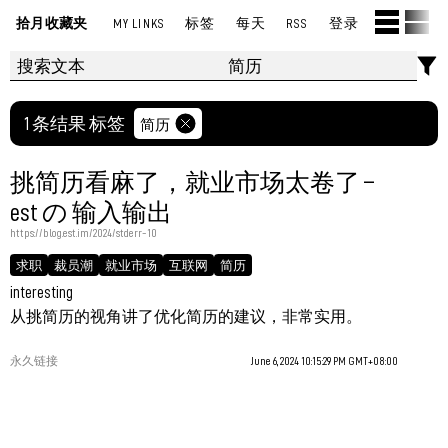
拾月收藏夹
MY LINKS
标签
每天
RSS
登录
1 条结果 标签
简历
挑简历看麻了，就业市场太卷了 –
est の 输入输出
https://blog.est.im/2024/stderr-10
求职
裁员潮
就业市场
互联网
简历
interesting
从挑简历的视角讲了优化简历的建议，非常实用。
永久链接
June 6, 2024 10:15:29 PM GMT+08:00