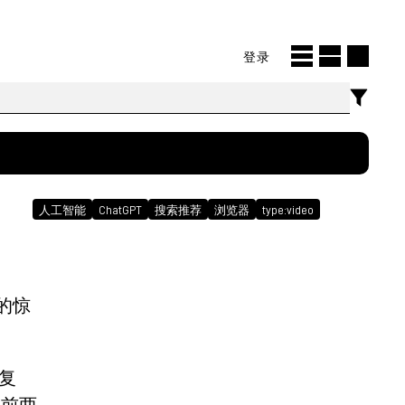
登录
人工智能
ChatGPT
搜索推荐
浏览器
type:video
来的惊
较复
（前两