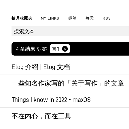
拾月收藏夹
MY LINKS
标签
每天
RSS
4 条结果 标签
写作
Elog 介绍 | Elog 文档
将写作平台（如语雀、Notion等）的文章同步到博客
一些知名作家写的「关于写作」的文章
合订本，这个整理很棒。
永久链接
Things I know in 2022 - maxOS
挺好的年度总结。
永久链接
不在内心，而在工具
年初，该有些努力方向，不然就浑浑噩噩的又
情绪即文字、数量推动质量。记录、输出，202