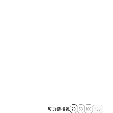
January 11, 2023 08:37:06 AM GMT+08:00
January 1, 2023 02:47:11 PM GMT+08:00
每页链接数
20
50
100