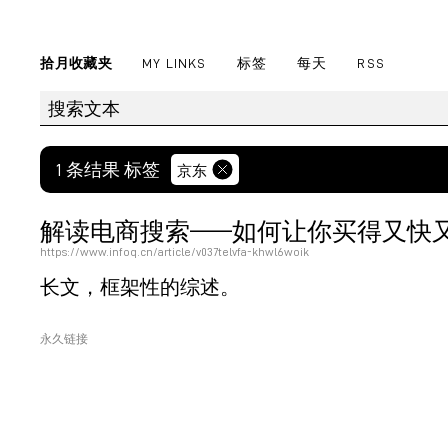
拾月收藏夹
MY LINKS
标签
每天
RSS
1 条结果 标签
京东
解读电商搜索——如何让你买得又快
https://www.infoq.cn/article/v037telvfa-khwl6woik
长文，框架性的综述。
永久链接