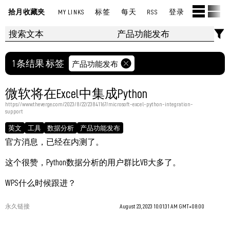
拾月收藏夹
MY LINKS
标签
每天
RSS
登录
1 条结果 标签
产品功能发布
微软将在Excel中集成Python
https://www.theverge.com/2023/8/22/23841167/microsoft-excel-python-integration-
support
英文
工具
数据分析
产品功能发布
官方消息，已经在内测了。
这个很赞，Python数据分析的用户群比VB大多了。
WPS什么时候跟进？
永久链接
August 23, 2023 10:01:31 AM GMT+08:00