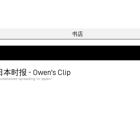
- Owen's Clip
ookshelves-spreading-in-japan/