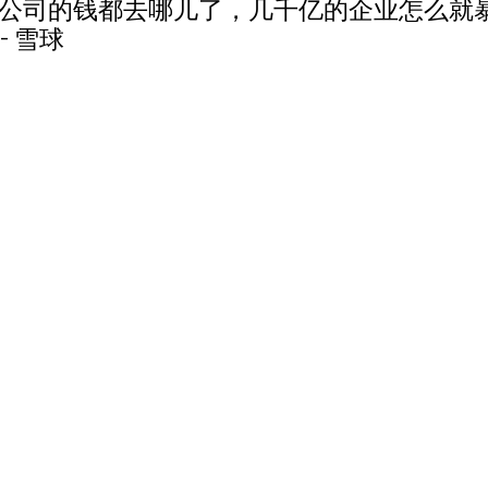
20%。
产 公司的钱都去哪儿了，几千亿的企业怎么
- 雪球
ce that it's happening behind the scenes) and possibly a
 policy in China over the coming days and weeks.
政策上发生有意义的转变。
%。