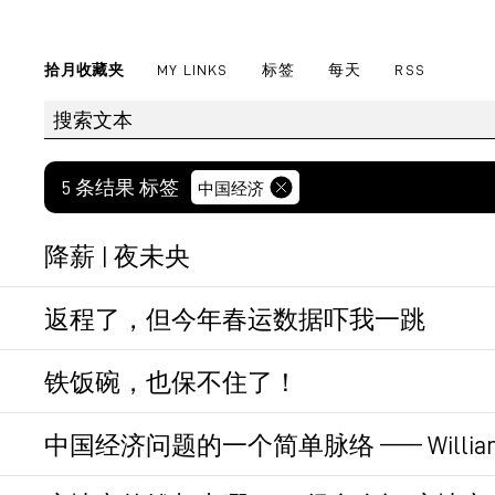
拾月收藏夹
MY LINKS
标签
每天
RSS
5 条结果 标签
中国经济
降薪 | 夜未央
希望社会能重回上升趋势，自己能熬过寒冬
返程了，但今年春运数据吓我一跳
初七返杭开了12个小时的原因找到了。
永久链接
铁饭碗，也保不住了！
过年旅行的人太多了。
自媒体的文章。
中国经济问题的一个简单脉络 —— William H
财新周刊
最新一期封面文章
也介绍1.5W亿
永久链接
作者在最后预言：