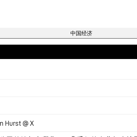
urst @ X
定向贷款，帮助一些问题比较大的省份的城投度过难关