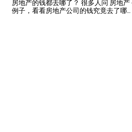
代价的，据说西南某省份的代价就是公务员缩编
房地产的钱都去哪了？ 很多人问 房地
例子，看看房地产公司的钱究竟去了哪... 
We'll likely see serious debate (or at least eviden
永久链接
meaningful shift in at least short-term economic
这个分析角度有点意思。
接下来几天到几周，中国可能至少在短期经济
房地产公司的支出中，拿地+税费合计接近50
永久链接
永久链接