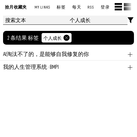
拾月收藏夹
MY LINKS
标签
每天
RSS
登录
2 条结果 标签
个人成长
AI淘汰不了的，是能够自我修复的你
来源行者慎思
AI
个人成长
我的人生管理系统 · BMPI
如果一个系统能够大而不倒，还需要修复能力吗？
来源BMPI
时间管理
任务管理
精力管理
个人成长
时间管理、任务管理的最终目标是什么？以终为始，设
永久链接
October 13, 2025 09:57:39 PM GMT+08:00
计人生管理系统。
可参考。
永久链接
July 11, 2024 01:22:21 PM GMT+08:00