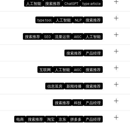
人工智能
搜索推荐
ChatGPT
type:article
完全解
来的惊
type:tool
人工智能
NLP
搜索推荐
June 12, 2024 01:56:15 PM GMT+08:00
能够
强
较复
搜索推荐
SEO
流量运营
AIGC
人工智能
（前两
搜索推荐
产品经理
承认错
题的持
本。
互联网
人工智能
AIGC
搜索推荐
可能
聊天
February 6, 2023 11:30:50 AM GMT+08:00
信息茧房
新闻传播
搜索推荐
February 1, 2023 12:04:14 PM GMT+08:00
搜索推荐
科技
产品经理
nAI
December 25, 2022 09:23:13 AM GMT+08:00
February 2, 2023 12:23:36 PM GMT+08:00
电商
搜索推荐
淘宝
京东
拼多多
产品经理
February 12, 2023 12:28:58 PM GMT+08:00
很大。
February 12, 2023 02:29:20 PM GMT+08:00