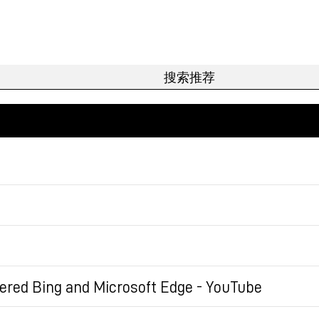
便，对读者非常友好，但对作者/平台无法追踪统计
私设计。内容算是比较常规吧，但交互和阅读体验非常有意
下生态利益，或许是有机会重新发光的。但很难。
wered Bing and Microsoft Edge - YouTube
最好的方式是：在我订阅的范围内做推荐，不超出
于我的兴趣重新对这1000条排序（不以时间排序）
搜索和Edge浏览器。