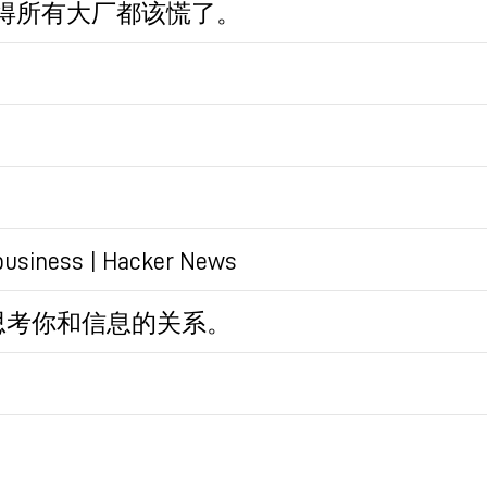
我觉得所有大厂都该慌了。
。实际操作中，可以再配置少量「必读」来源。能
troduction部分。网上很多文字介绍，还是不如视频
T回答时，给了数据来源引用。这意味着，它很大程度上
输出内容摘要。Youtube视频也能输出摘要，非常
zon网站）、信息（查天气、股价）、其它（这些都比
基于来源去确定答案的可靠性。
的一般，第三类是new Bing要够颠覆的领域。
，非常的强。
是谈不上颠覆）
会尝试寻找更好的答案，如果有更新、更准的数据，它会
在处理文本，非常贴合的应用场景。
h business | Hacker News
话题（New Topic）的按钮，未来的搜索是围绕某一主
费搜索的商业模式能不能行的通，这是个很好的标
持自己的结果是正确的，甚至置疑用户。但，这里有
美。
上的投入太小了。
红色预警」的报道，Google有资源也有能力做一个同样的
误，如果用户能够进一步解释问题中一些概念的定义，
思考你和信息的关系。
个问题：
于新的理解寻找答案。--- 这点太恐怖了。
亚于2007年苹果初代iPhone的发布会。
T in your SEO Activities
 Ecommerce
Google这样的大公司来说，是危险的。但对Ope
ox.pro/share/HXXG2M
模式是冲突的。对于上市的大公司，革自己的命，阻力