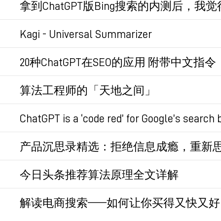
拿到ChatGPT版Bing搜索的内测后，
保证内容来源的质量可靠，又能提高阅读效率
决个人信息获取的问题。
了解功能演示，直接从13分钟开始，Yusuf In
应该是国内的首测，两点值得注意：
Kagi - Universal Summarizer
艳。
永久链接
1、仍然是对话式问答，但Bing版ChatGP
Kagi出的智能摘要工具：给一个内容链接，它能
20种ChatGPT在SEO的应用 附带中文指令
Yusuf把搜索需求分三类：导航（找到ama
替代搜索引擎了，直接提供答案，但又能让你
大。
杂），前两类传统搜索满足的很好，但第三类满足
2、关于纠错，非常强：
生成摘要、提取关键词、寻找外链网站，等等
算法工程师的「天地之间」
类ChatGPT也能和传统搜索做的一样好，只
测试下来，貌似不支持中文。
2.1、提示ChatGPT答案可能错误时，它
也好理解，ChatGPT是处理文本，SEO也是
误并返回最新结果。
策略PM也可一看。
ChatGPT is a ‘code red’ for Google’s searc
注意到new Bing的Chat模式下，左边是创建
Kagi
本身是一个搜索引擎，它有付费版本，付
2.2、但如果没有更新、更准的答案，它会坚
续对话。发布会上旅游行程规划的例子非常完
本文主要参考了两篇英文文章：
做具体项目的时候，时常觉得在样本数据质量
纽时发了一篇「ChatGPT对Google来说是
是ChatGPT对用户输入问题的意图理解错
产品沉思录精选：拒绝信息成瘾，重新
永久链接
机器人，事实上内部已经有了。报道中提到两
ChatGPT能够承认自己对问题理解有误，并基
这场发布会规模不大，但其在科技史上的意义，将不
ChatGPT for SEO: 20 Ways to Leverage ChatGP
永久链接
关注自己，而后信息
5 Ways to Use ChatGPT for SEO - Practical
今日头条推荐算法原理全文详解
通过引导，机器人会说些政治不正确的话，这对
文章已被删，提供一个临时链接：
https://cub
附：
中文字幕版
这样的小公司来说，市场能够容忍。
长文，框架性的综述。很好的资料。
永久链接
永久链接
解读电商搜索——如何让你买得又快又好
永久链接
机器人的商业模式与当前Google广告
永久链接