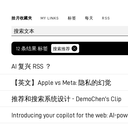
拾月收藏夹
MY LINKS
标签
每天
RSS
12 条结果 标签
搜索推荐
AI 复兴 RSS ？
RSS最大的问题是无状态，不鉴权。这非常方
【英文】Apple vs Meta: 隐私的幻觉
取收益。
吐槽Meta的新产品Threads和iOS的隐
推荐和搜索系统设计 - DemoChen's Clip
RSS协议很久没更新了，如果能更新下，考虑
有些结构图，挺适合参考拿来写ppt的。
永久链接
Introducing your copilot for the web: AI-po
另外，关于内容分发，从我自己的体会来看，
围。比如我订阅的内容有1000条未读，那就基
微软new Bing发布会，结合ChatGPT的Bing
永久链接