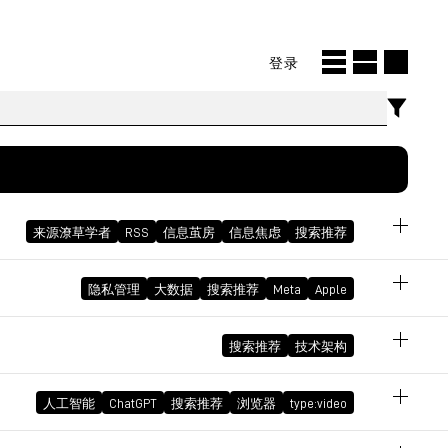
登录
来源潦草学者
RSS
信息茧房
信息焦虑
搜索推荐
，获
隐私管理
大数据
搜索推荐
Meta
Apple
思。
搜索推荐
技术架构
September 11, 2023 11:41:42 AM GMT+08:00
这个范
人工智能
ChatGPT
搜索推荐
浏览器
type:video
，即能
July 31, 2023 10:32:54 AM GMT+08:00