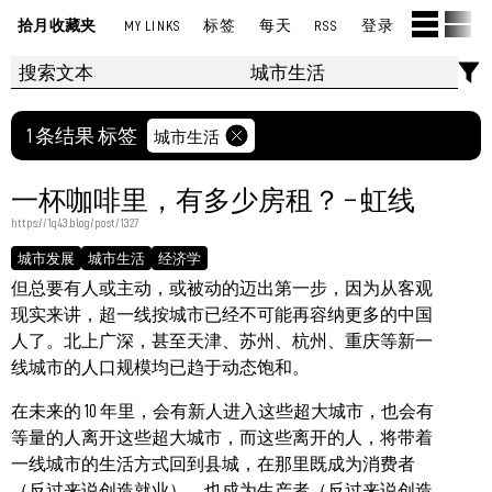
拾月收藏夹
MY LINKS
标签
每天
RSS
登录
1 条结果 标签
城市生活
一杯咖啡里，有多少房租？ – 虹线
https://1q43.blog/post/1327
城市发展
城市生活
经济学
但总要有人或主动，或被动的迈出第一步，因为从客观
现实来讲，超一线按城市已经不可能再容纳更多的中国
人了。北上广深，甚至天津、苏州、杭州、重庆等新一
线城市的人口规模均已趋于动态饱和。
在未来的 10 年里，会有新人进入这些超大城市，也会有
等量的人离开这些超大城市，而这些离开的人，将带着
一线城市的生活方式回到县城，在那里既成为消费者
（反过来说创造就业），也成为生产者（反过来说创造