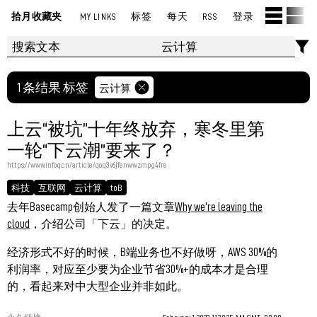
拾月收藏夹
MY LINKS
标签
每天
RSS
登录
1 条结果 标签
云计算
上云“被坑”十年终放弃，寒冬里第
一轮“下云潮”要来了？
https://www.infoq.cn/article/qoq3v6jfenwwzmpg4fre
科技
互联网
云计算
toB
去年Basecamp创始人发了一篇文章
Why we're leaving the
cloud
，介绍公司「下云」的决定。
经济形式不好的时候，B端业务也不好做呀，AWS 30%的
利润率，对应至少要为企业节省30%+的成本才是合理
的，看起来对中大型企业并非如此。